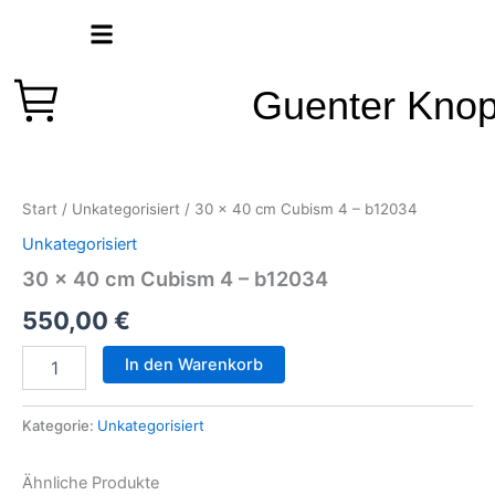
Zum
Inhalt
springen
Guenter Kno
30
x
40
Start
/
Unkategorisiert
/ 30 x 40 cm Cubism 4 – b12034
cm
Cubism
Unkategorisiert
4
30 x 40 cm Cubism 4 – b12034
-
b12034
550,00
€
Menge
In den Warenkorb
Kategorie:
Unkategorisiert
Ähnliche Produkte