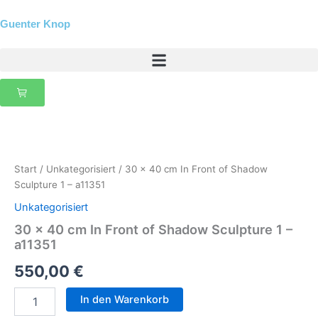
Zum
Inhalt
Guenter Knop
springen
30
x
40
Start
/
Unkategorisiert
/ 30 x 40 cm In Front of Shadow
cm
Sculpture 1 – a11351
In
Front
Unkategorisiert
of
30 x 40 cm In Front of Shadow Sculpture 1 –
Shadow
a11351
Sculpture
1
550,00
€
-
a11351
In den Warenkorb
Menge