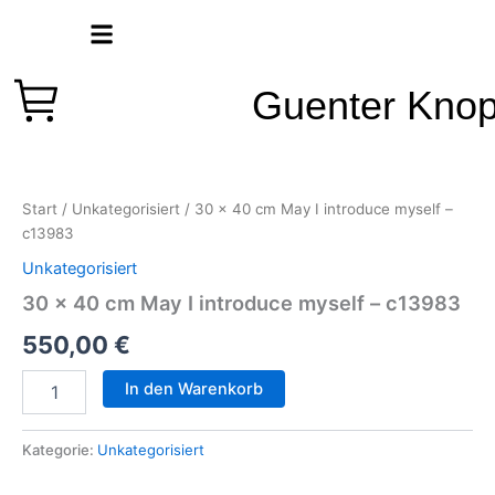
Zum
Inhalt
springen
Guenter Kno
30
x
40
Start
/
Unkategorisiert
/ 30 x 40 cm May I introduce myself –
cm
c13983
May
I
Unkategorisiert
introduce
30 x 40 cm May I introduce myself – c13983
myself
-
550,00
€
c13983
Menge
In den Warenkorb
Kategorie:
Unkategorisiert