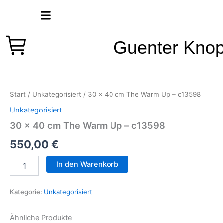
Zum
Inhalt
springen
Guenter Kno
30
x
40
Start
/
Unkategorisiert
/ 30 x 40 cm The Warm Up – c13598
cm
The
Unkategorisiert
Warm
30 x 40 cm The Warm Up – c13598
Up
-
550,00
€
c13598
Menge
In den Warenkorb
Kategorie:
Unkategorisiert
Ähnliche Produkte