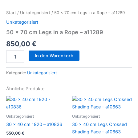
x
70
Start
/
Unkategorisiert
/ 50 x 70 cm Legs in a Rope – a11289
cm
Legs
Unkategorisiert
in
50 x 70 cm Legs in a Rope – a11289
a
Rope
850,00
€
-
a11289
In den Warenkorb
Menge
Kategorie:
Unkategorisiert
Ähnliche Produkte
Unkategorisiert
Unkategorisiert
30 x 40 cm 1920 – a10836
30 x 40 cm Legs Crossed
Shading Face – a10663
550,00
€