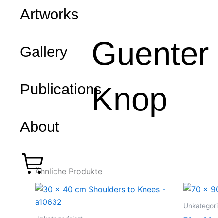
Zum
Artworks
Inhalt
springen
Guenter
Gallery
Knop
Publications
About
Ähnliche Produkte
Unkategori