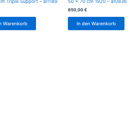
cm Triple Support – a11189
50 x 70 cm 1920 – a10836
€
850,00
€
en Warenkorb
In den Warenkorb