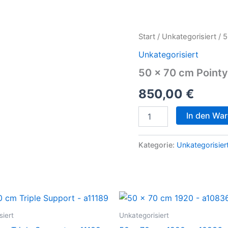
50
Start
/
Unkategorisiert
/ 5
x
Unkategorisiert
70
cm
50 x 70 cm Pointy
Pointy
sculpture
850,00
€
in
Gallery
In den Wa
View
2
-
Kategorie:
Unkategorisier
c13936
Menge
siert
Unkategorisiert