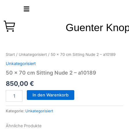
Zum
Inhalt
springen
Guenter Kno
50
x
70
Start
/
Unkategorisiert
/ 50 x 70 cm Sitting Nude 2 – a10189
cm
Sitting
Unkategorisiert
Nude
50 x 70 cm Sitting Nude 2 – a10189
2
-
850,00
€
a10189
Menge
In den Warenkorb
Kategorie:
Unkategorisiert
Ähnliche Produkte