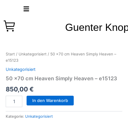
Zum
Inhalt
springen
Guenter Kno
50
x70
cm
Start
/
Unkategorisiert
/ 50 x70 cm Heaven Simply Heaven –
Heaven
e15123
Simply
Heaven
Unkategorisiert
-
50 x70 cm Heaven Simply Heaven – e15123
e15123
Menge
850,00
€
In den Warenkorb
Kategorie:
Unkategorisiert