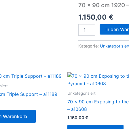
cm
70 x 90 cm 1920 
1920
-
1.150,00
€
a10836
Menge
In den Wa
Kategorie:
Unkategorisier
siert
Unkategorisiert
cm Triple Support – a11189
70 x 90 cm Exposing to th
– a10608
en Warenkorb
1.150,00
€