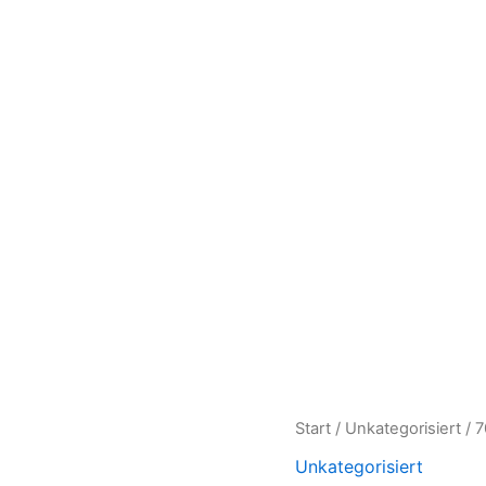
70
Start
/
Unkategorisiert
/ 7
x
Unkategorisiert
90