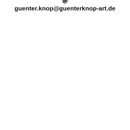
guenter.knop@guenterknop-art.de
Return
Titanic
- a10963
Inkjet print on museum quality Hahnemühle paper
30 x 40 cm Edition of 20
50 x 70 cm Edition of 20
70 x 90 cm Edition of 10
2 AP
Signed, titled and dated on back of the print
30 x 40 cm €550