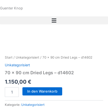
Zum
Guenter Knop
Inhalt
springen
70
x
90
Start
/
Unkategorisiert
/ 70 x 90 cm Dried Legs – d14602
cm
Dried
Unkategorisiert
Legs
70 x 90 cm Dried Legs – d14602
-
d14602
1.150,00
€
Menge
In den Warenkorb
Kategorie:
Unkategorisiert