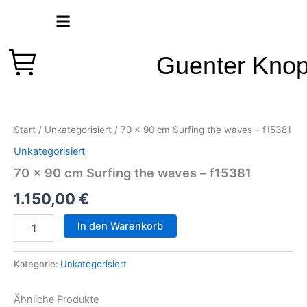
Zum
Inhalt
springen
Guenter Kno
70
x
90
Start
/
Unkategorisiert
/ 70 x 90 cm Surfing the waves – f15381
cm
Surfing
Unkategorisiert
the
70 x 90 cm Surfing the waves – f15381
waves
-
1.150,00
€
f15381
Menge
In den Warenkorb
Kategorie:
Unkategorisiert
Ähnliche Produkte