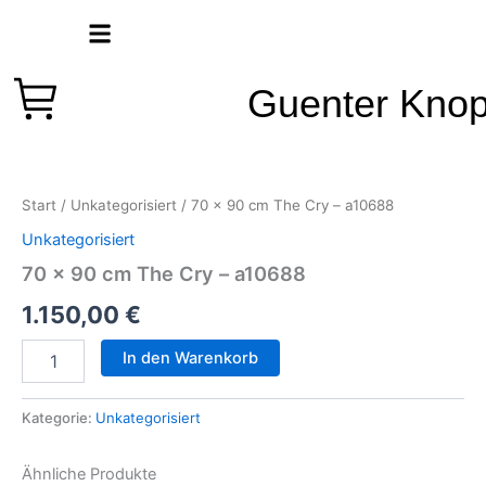
Zum
Inhalt
springen
Guenter Kno
70
x
90
Start
/
Unkategorisiert
/ 70 x 90 cm The Cry – a10688
cm
The
Unkategorisiert
Cry
70 x 90 cm The Cry – a10688
-
a10688
1.150,00
€
Menge
In den Warenkorb
Kategorie:
Unkategorisiert
Ähnliche Produkte