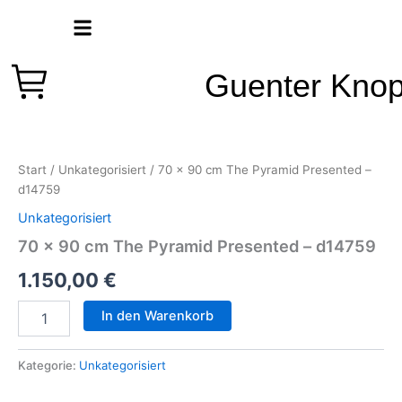
Zum
Inhalt
springen
Guenter Kno
70
x
90
Start
/
Unkategorisiert
/ 70 x 90 cm The Pyramid Presented –
cm
d14759
The
Pyramid
Unkategorisiert
Presented
70 x 90 cm The Pyramid Presented – d14759
-
d14759
1.150,00
€
Menge
In den Warenkorb
Kategorie:
Unkategorisiert