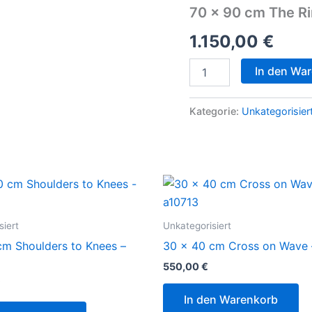
cm
70 x 90 cm The Ri
The
Rings
1.150,00
€
-
a10748
In den Wa
Menge
Kategorie:
Unkategorisier
siert
Unkategorisiert
cm Shoulders to Knees –
30 x 40 cm Cross on Wave 
550,00
€
€
In den Warenkorb