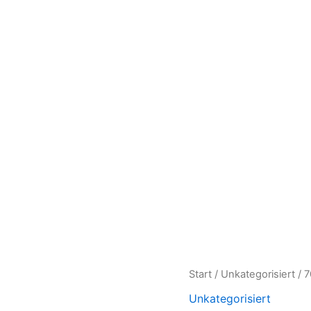
70
Start
/
Unkategorisiert
/ 7
x
Unkategorisiert
90