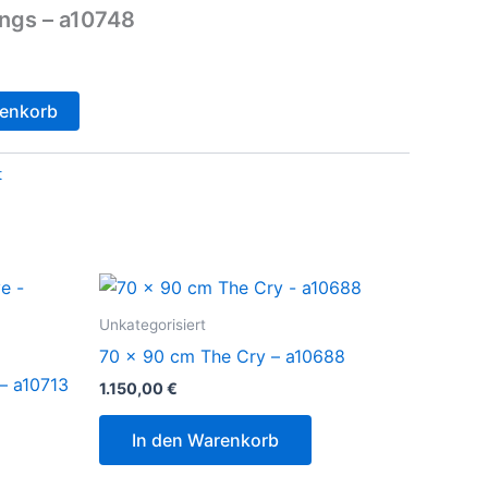
ngs – a10748
renkorb
t
Unkategorisiert
70 x 90 cm The Cry – a10688
– a10713
1.150,00
€
In den Warenkorb