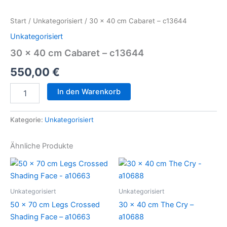
x
40
Start
/
Unkategorisiert
/ 30 x 40 cm Cabaret – c13644
cm
Cabaret
Unkategorisiert
-
30 x 40 cm Cabaret – c13644
c13644
Menge
550,00
€
In den Warenkorb
Kategorie:
Unkategorisiert
Ähnliche Produkte
Unkategorisiert
Unkategorisiert
50 x 70 cm Legs Crossed
30 x 40 cm The Cry –
Shading Face – a10663
a10688