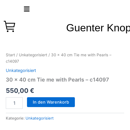
Zum
Inhalt
springen
Guenter Kno
30
x
40
Start
/
Unkategorisiert
/ 30 x 40 cm Tie me with Pearls –
cm
c14097
Tie
me
Unkategorisiert
with
30 x 40 cm Tie me with Pearls – c14097
Pearls
-
550,00
€
c14097
Menge
In den Warenkorb
Kategorie:
Unkategorisiert