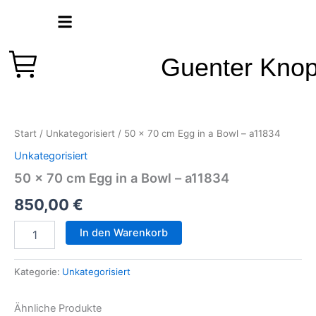
Zum
Inhalt
springen
Guenter Kno
50
x
70
Start
/
Unkategorisiert
/ 50 x 70 cm Egg in a Bowl – a11834
cm
Egg
Unkategorisiert
in
50 x 70 cm Egg in a Bowl – a11834
a
Bowl
850,00
€
-
a11834
In den Warenkorb
Menge
Kategorie:
Unkategorisiert
Ähnliche Produkte