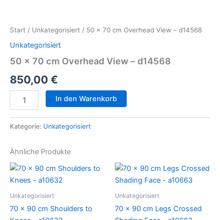
50
x
70
Start
/
Unkategorisiert
/ 50 x 70 cm Overhead View – d14568
cm
Overhead
Unkategorisiert
View
50 x 70 cm Overhead View – d14568
-
d14568
850,00
€
Menge
In den Warenkorb
Kategorie:
Unkategorisiert
Ähnliche Produkte
Unkategorisiert
Unkategorisiert
70 x 90 cm Shoulders to
70 x 90 cm Legs Crossed