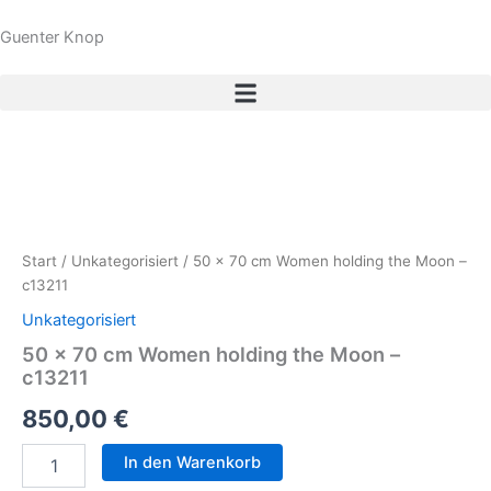
Zum
Guenter Knop
Inhalt
springen
50
x
70
Start
/
Unkategorisiert
/ 50 x 70 cm Women holding the Moon –
cm
c13211
Women
holding
Unkategorisiert
the
50 x 70 cm Women holding the Moon –
Moon
c13211
-
c13211
850,00
€
Menge
In den Warenkorb