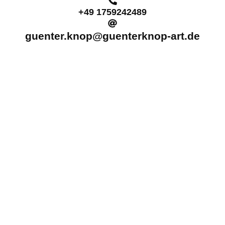
+49 1759242489
guenter.knop@guenterknop-art.de
Return
Titanic
- a10963
Inkjet print on museum quality Hahnemühle paper
30 x 40 cm Edition of 20
50 x 70 cm Edition of 20
70 x 90 cm Edition of 10
2 AP
Signed, titled and dated on back of the print